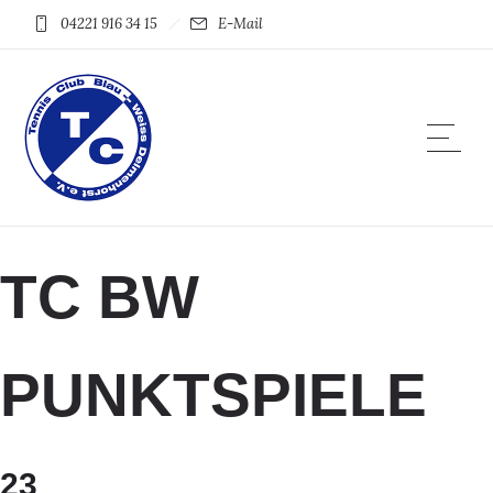
04221 916 34 15
E-Mail
TC BW
PUNKTSPIELE
23