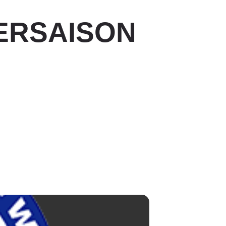
T
ERSAISON