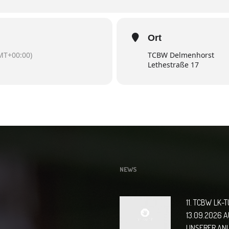
Ort
MT+00:00)
TCBW Delmenhorst
Lethestraße 17
NEWS
11. TCBW LK-
13.09.2026 
UNSERER AN