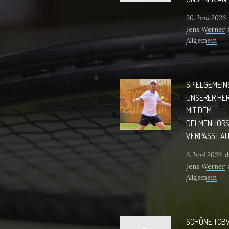
30. Juni 2026
Jens Werner
Allgemein
Anmeldung 
tennis.de Wi
Uns auf Euch!
SPIELGEMEI
UNSERER HE
MIT DEM
DELMENHORS
VERPASST AU
6. Juni 2026
d
Jens Werner
Allgemein
Delmenhorst
verpasst Aufs
die Oberliga
SCHÖNE TCB
war der Titel