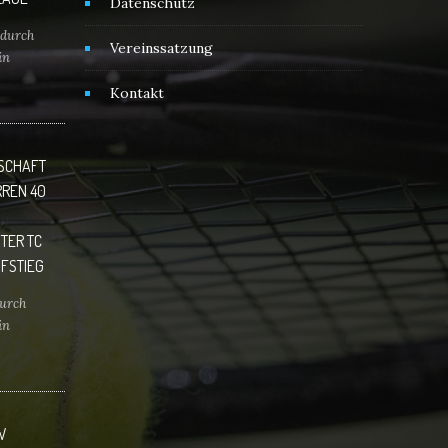
Datenschutz
durch
Vereinssatzung
in
Kontakt
über
r freuen
!!
NSCHAFT
RREN 40
TER TC
FSTIEG
urch
in
er TC
tieg in
 Das Ziel
W
 in der