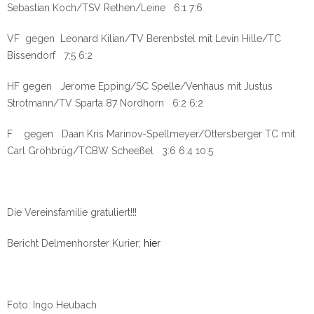
Sebastian Koch/TSV Rethen/Leine 6:1 7:6
VF gegen Leonard Kilian/TV Berenbstel mit Levin Hille/TC
Bissendorf 7:5 6:2
HF gegen Jerome Epping/SC Spelle/Venhaus mit Justus
Strotmann/TV Sparta 87 Nordhorn 6:2 6:2
F gegen Daan Kris Marinov-Spellmeyer/Ottersberger TC mit
Carl Gröhbrüg/TCBW Scheeßel 3:6 6:4 10:5
Die Vereinsfamilie gratuliert!!!
Bericht Delmenhorster Kurier;
hier
Foto: Ingo Heubach