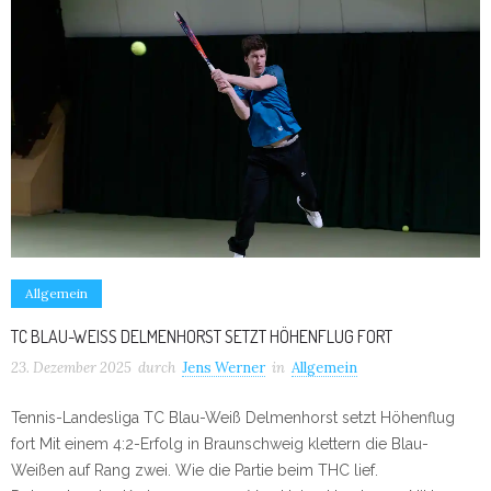
Allgemein
TC BLAU-WEISS DELMENHORST SETZT HÖHENFLUG FORT
23. Dezember 2025
durch
Jens Werner
in
Allgemein
Tennis-Landesliga TC Blau-Weiß Delmenhorst setzt Höhenflug
fort Mit einem 4:2-Erfolg in Braunschweig klettern die Blau-
Weißen auf Rang zwei. Wie die Partie beim THC lief.