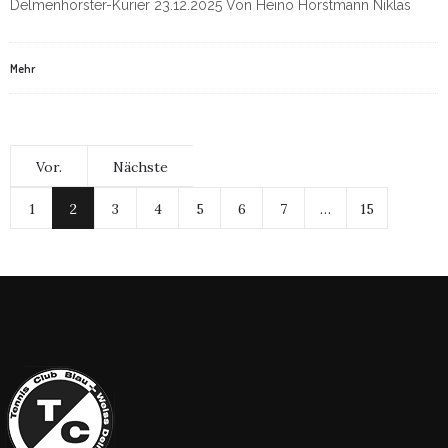
Delmenhorster-Kurier 23.12.2025 Von Heino Horstmann Niklas
Mehr
Vor.
Nächste
1
2
3
4
5
6
7
…
15