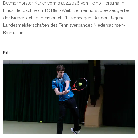
Delmenhorster-Kurier vom 19.02.2026 von Heino Horstmann
Linus Heubach vom TC Blau-Weiß Delmenhorst überzeugte bei
der Niedersachsenmeisterschaft. Isernhagen. Bei den Jugend-
Landesmeisterschaften des Tennisverbandes Niedersachsen-
Bremen in
Mehr