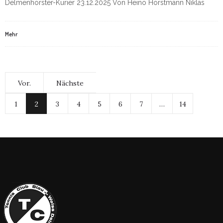
Delmenhorster-Kurier 23.12.2025 Von Heino Horstmann Niklas
Mehr
Vor.
Nächste
1
2
3
4
5
6
7
…
14