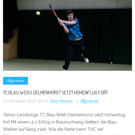
Allgemein
TC BLAU-WEISS DELMENHORST SETZT HÖHENFLUG FORT
23. Dezember 2025
durch
Jens Werner
in
Allgemein
Tennis-Landesliga TC Blau-Weiß Delmenhorst setzt Höhenflug
fort Mit einem 4:2-Erfolg in Braunschweig klettern die Blau-
Weißen auf Rang zwei. Wie die Partie beim THC lief.