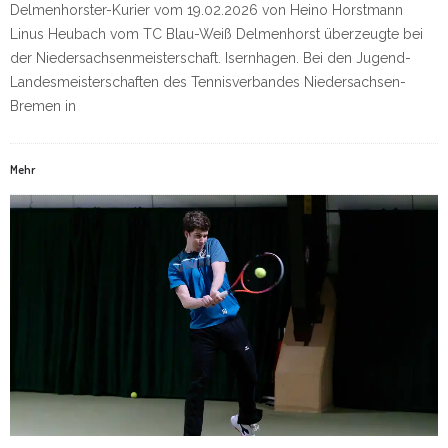
Delmenhorster-Kurier vom 19.02.2026 von Heino Horstmann
Linus Heubach vom TC Blau-Weiß Delmenhorst überzeugte bei
der Niedersachsenmeisterschaft. Isernhagen. Bei den Jugend-
Landesmeisterschaften des Tennisverbandes Niedersachsen-
Bremen in
Mehr