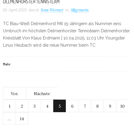
DELMENHORSTER TENNISTEAM
10. April 2025
durch
Jens Werner
in
Allgemein
TC Blau-Weiß Delmenhorst Mit 15-Jährigem als Nummer eins:
Umbruch im höchsten Delmenhorster Tennisteam Delmenhorster
Kreisblatt Von Klaus Erdmann | 10.04.2025, 11:03 Uhr Youngster
Linus Heubach wird die neue Nummer beim TC
Mehr
Vor.
Nächste
1
2
3
4
5
6
7
8
9
10
…
14