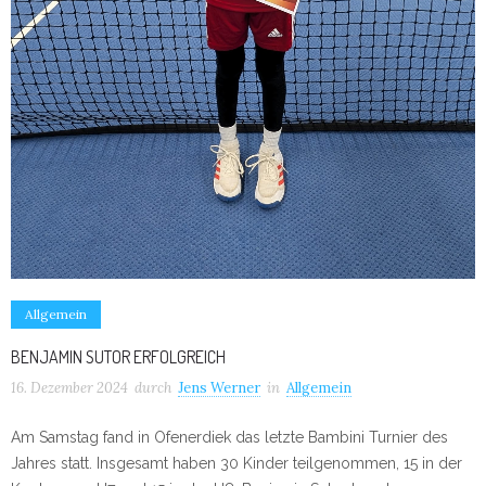
Allgemein
BENJAMIN SUTOR ERFOLGREICH
16. Dezember 2024
durch
Jens Werner
in
Allgemein
Am Samstag fand in Ofenerdiek das letzte Bambini Turnier des
Jahres statt. Insgesamt haben 30 Kinder teilgenommen, 15 in der