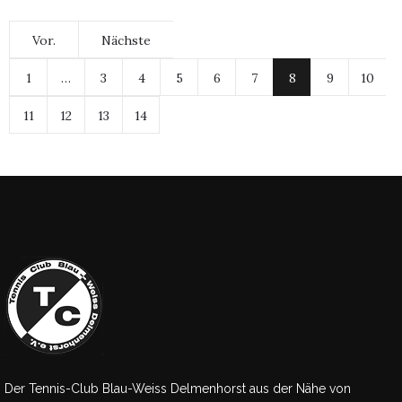
Vor.
Nächste
1
…
3
4
5
6
7
8
9
10
11
12
13
14
Der Tennis-Club Blau-Weiss Delmenhorst aus der Nähe von