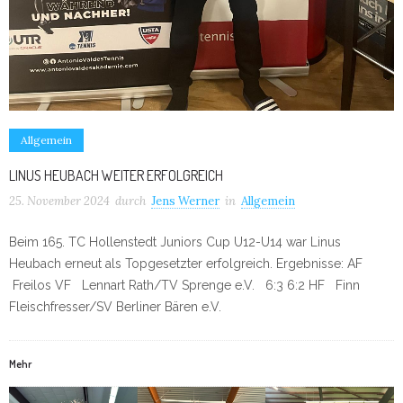
Allgemein
LINUS HEUBACH WEITER ERFOLGREICH
25. November 2024
durch
Jens Werner
in
Allgemein
Beim 165. TC Hollenstedt Juniors Cup U12-U14 war Linus
Heubach erneut als Topgesetzter erfolgreich. Ergebnisse: AF
Freilos VF Lennart Rath/TV Sprenge e.V. 6:3 6:2 HF Finn
Fleischfresser/SV Berliner Bären e.V.
Mehr