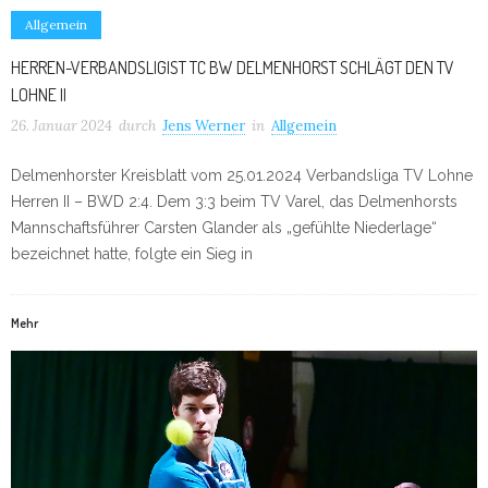
Allgemein
HERREN-VERBANDSLIGIST TC BW DELMENHORST SCHLÄGT DEN TV
LOHNE II
26. Januar 2024
durch
Jens Werner
in
Allgemein
Delmenhorster Kreisblatt vom 25.01.2024 Verbandsliga TV Lohne
Herren II – BWD 2:4. Dem 3:3 beim TV Varel, das Delmenhorsts
Mannschaftsführer Carsten Glander als „gefühlte Niederlage“
bezeichnet hatte, folgte ein Sieg in
Mehr