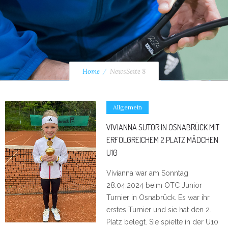
Home
News
Seite 8
Allgemein
VIVIANNA SUTOR IN OSNABRÜCK MIT
ERFOLGREICHEM 2.PLATZ MÄDCHEN
U10
Vivianna war am Sonntag
28.04.2024 beim OTC Junior
Turnier in Osnabrück. Es war ihr
erstes Turnier und sie hat den 2.
Platz belegt. Sie spielte in der U10