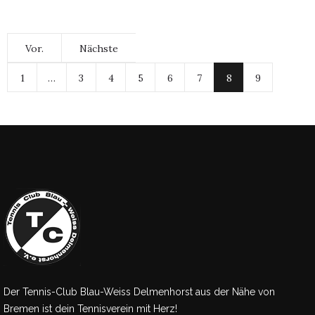
Vor.
Nächste
1
…
3
4
5
6
7
8
9
Der Tennis-Club Blau-Weiss Delmenhorst aus der Nähe von
Bremen ist dein Tennisverein mit Herz!